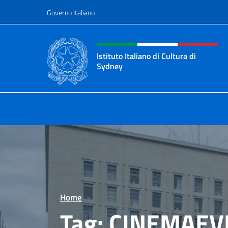
Salta al contenuto
Governo Italiano
Intestazione sito, social 
Istituto Italiano di Cultura di
Sydney
Il sito ufficiale dell'Istituto Italian
Home
>
Tag:
CINEMAEV