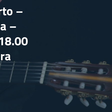
rto –
ca –
 18.00
ura