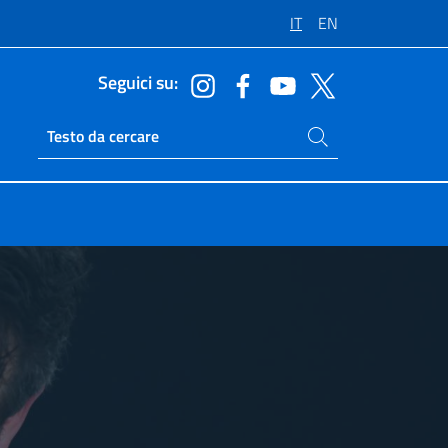
IT
EN
Seguici su:
Cerca nel sito
Ricerca sito live