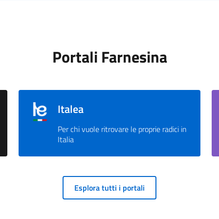
Portali Farnesina
Italea
Per chi vuole ritrovare le proprie radici in
Italia
Esplora tutti i portali