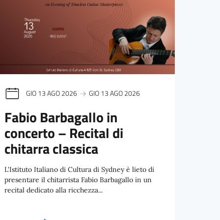
GIO 13 AGO 2026
GIO 13 AGO 2026
Fabio Barbagallo in
EAT
concerto – Recital di
INT
chitarra classica
QUA
D’
L'Istituto Italiano di Cultura di Sydney è lieto di
“RI
presentare il chitarrista Fabio Barbagallo in un
SY
recital dedicato alla ricchezza...
Cosa f