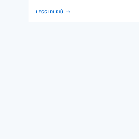
LEGGI DI PIÙ
CINEMA ITALIANO FESTIVAL NUOVA ZELANDA – 