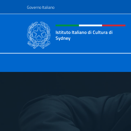
Salta al contenuto
Governo Italiano
Intestazione sito, social 
Istituto Italiano di Cultura di
Sydney
Il sito ufficiale dell'Istituto Italian