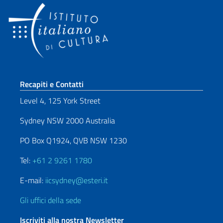
Sezione footer
Recapiti e Contatti
Level 4, 125 York Street
Sydney NSW 2000 Australia
PO Box Q1924, QVB NSW 1230
Tel:
+61 2 9261 1780
E-mail:
iicsydney@esteri.it
Gli uffici della sede
Iscriviti alla nostra Newsletter