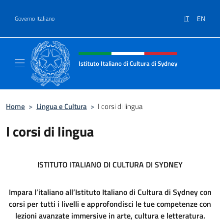
Salta al contenuto
IT
EN
Governo Italiano
Intestazione sito, social e menù
Istituto Italiano di Cultura di Sydney
Il sito ufficiale dell'Istituto Italiano di Cult
Home
>
Lingua e Cultura
>
I corsi di lingua
I corsi di lingua
ISTITUTO ITALIANO DI CULTURA DI SYDNEY
Impara l’italiano all’Istituto Italiano di Cultura di Sydney con
corsi per tutti i livelli e approfondisci le tue competenze con
lezioni avanzate immersive in arte, cultura e letteratura.