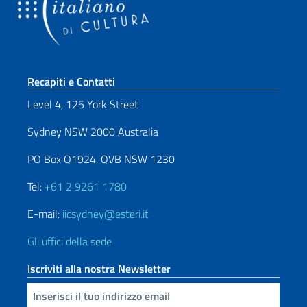
Sezione footer
Recapiti e Contatti
Level 4, 125 York Street
Sydney NSW 2000 Australia
PO Box Q1924, QVB NSW 1230
Tel:
+61 2 9261 1780
E-mail:
iicsydney@esteri.it
Gli uffici della sede
Iscriviti alla nostra Newsletter
Inserisci la tua email