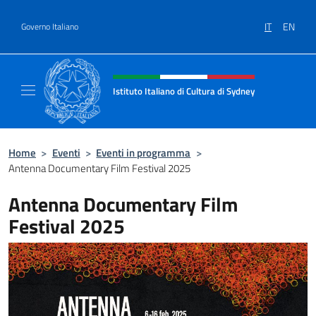
Salta al contenuto
IT
EN
Governo Italiano
Intestazione sito, social e menù
Istituto Italiano di Cultura di Sydney
Il sito ufficiale dell'Istituto Italiano di Cult
Home
>
Eventi
>
Eventi in programma
>
Antenna Documentary Film Festival 2025
Antenna Documentary Film
Festival 2025