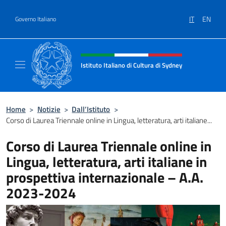
Salta al contenuto
IT
EN
Governo Italiano
Intestazione sito, social e menù
Istituto Italiano di Cultura di Sydney
Il sito ufficiale dell'Istituto Italiano di Cult
Home
>
Notizie
>
Dall’Istituto
>
Corso di Laurea Triennale online in Lingua, letteratura, arti italiane...
Corso di Laurea Triennale online in
Lingua, letteratura, arti italiane in
prospettiva internazionale – A.A.
2023-2024