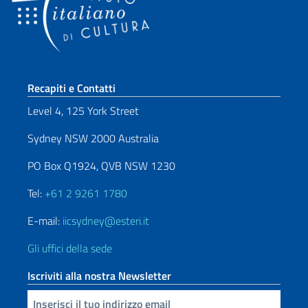
Sezione footer
Recapiti e Contatti
Level 4, 125 York Street
Sydney NSW 2000 Australia
PO Box Q1924, QVB NSW 1230
Tel:
+61 2 9261 1780
E-mail:
iicsydney@esteri.it
Gli uffici della sede
Iscriviti alla nostra Newsletter
Inserisci la tua email