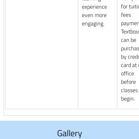
for tuit
experience
fees
even more
paymen
engaging.
Textboo
can be
purcha
by credi
card at 
office
before
classes
begin.
Gallery