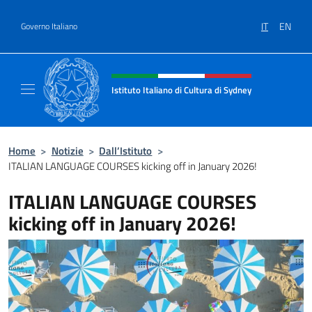
Salta al contenuto
IT
EN
Governo Italiano
Intestazione sito, social e menù
Istituto Italiano di Cultura di Sydney
Il sito ufficiale dell'Istituto Italiano di Cult
Home
>
Notizie
>
Dall’Istituto
>
ITALIAN LANGUAGE COURSES kicking off in January 2026!
ITALIAN LANGUAGE COURSES
kicking off in January 2026!