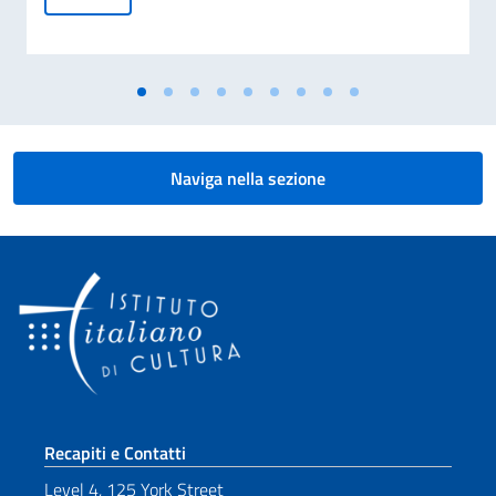
Naviga nella sezione
Sezione footer
Recapiti e Contatti
Level 4, 125 York Street