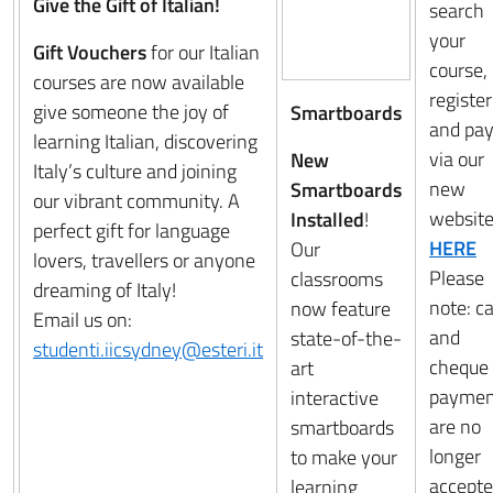
Give the Gift of Italian!
search
your
Gift Vouchers
for our Italian
course,
courses are now available
register
give someone the joy of
Smartboards
and pa
learning Italian, discovering
via our
New
Italy’s culture and joining
new
Smartboards
our vibrant community. A
websit
Installed
!
perfect gift for language
HERE
Our
lovers, travellers or anyone
Please
classrooms
dreaming of Italy!
note: c
now feature
Email us on:
and
state-of-the-
studenti.iicsydney@esteri.it
cheque
art
paymen
interactive
are no
smartboards
longer
to make your
accept
learning